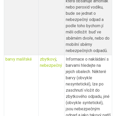
která obsahuje amoniak
nebo peroxid vodíku,
bude se jednat o
nebezpečný odpad a
podle toho bychom jí
měli odložit buď ve
sběrném dvoře, nebo do
mobilní sběrny
nebezpečných odpadů.
barvy malířské
zbytkový
,
Informace o nakládání s
nebezpečný
barvami hledejte na
jejich obalech. Některé
barvy (obvykle
nesyntetické), lze po
zaschnutí vložit do
zbytkového odpadu, jiné
(obvykle syntetické),
jsou nebezpečným
odpad a jako takový patří