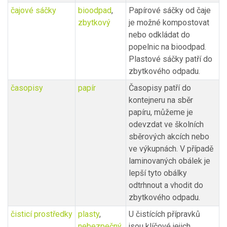
čajové sáčky
bioodpad
,
Papírové sáčky od čaje
zbytkový
je možné kompostovat
nebo odkládat do
popelnic na bioodpad.
Plastové sáčky patří do
zbytkového odpadu.
časopisy
papír
Časopisy patří do
kontejneru na sběr
papíru, můžeme je
odevzdat ve školních
sběrových akcích nebo
ve výkupnách. V případě
laminovaných obálek je
lepší tyto obálky
odtrhnout a vhodit do
zbytkového odpadu.
čisticí prostředky
plasty
,
U čistících přípravků
nebezpečný
jsou klíčové jejich