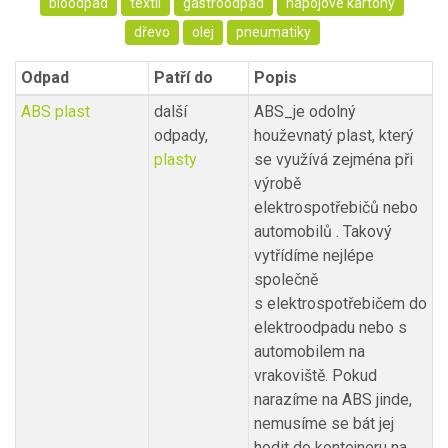
bioodpad
textil
gastroodpad
nápojové kartony
dřevo
olej
pneumatiky
Odpad
Patří do
Popis
ABS plast
další
ABS_je odolný
odpady,
houževnatý plast, který
plasty
se využívá zejména při
výrobě
elektrospotřebičů nebo
automobilů . Takový
vytřídíme nejlépe
společně
s elektrospotřebičem do
elektroodpadu nebo s
automobilem na
vrakoviště. Pokud
narazíme na ABS jinde,
nemusíme se bát jej
hodit do kontejneru na