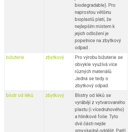
biodegradable). Pro
naprostou většinu
bioplastů platí, že
nejlepším místem k
jejich odložení je
popelnice na zbytkový
odpad .
bižuterie
zbytkový
Pro výrobu bižuterie se
obvykle využívá více
různých materiálů.
Jedná se tedy o
zbytkový odpad.
blistr od léků
zbytkový
Blistry od léků se
vyrábějí z vytvarovaného
plastu (i vícedruhového)
a hliníkové folie. Tyto
dvě části nejde
smysluplně oddělit. Patří