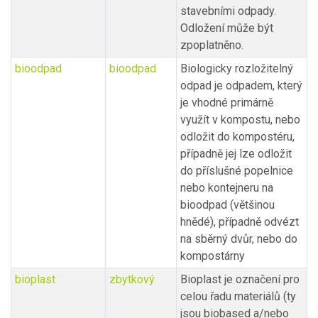
stavebními odpady.
Odložení může být
zpoplatněno.
bioodpad
bioodpad
Biologicky rozložitelný
odpad je odpadem, který
je vhodné primárně
využít v kompostu, nebo
odložit do kompostéru,
případně jej lze odložit
do příslušné popelnice
nebo kontejneru na
bioodpad (většinou
hnědé), případně odvézt
na sběrný dvůr, nebo do
kompostárny
bioplast
zbytkový
Bioplast je označení pro
celou řadu materiálů (ty
jsou biobased a/nebo