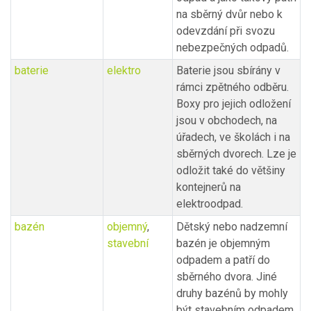
na sběrný dvůr nebo k
odevzdání při svozu
nebezpečných odpadů.
baterie
elektro
Baterie jsou sbírány v
rámci zpětného odběru.
Boxy pro jejich odložení
jsou v obchodech, na
úřadech, ve školách i na
sběrných dvorech. Lze je
odložit také do většiny
kontejnerů na
elektroodpad.
bazén
objemný
,
Dětský nebo nadzemní
stavební
bazén je objemným
odpadem a patří do
sběrného dvora. Jiné
druhy bazénů by mohly
být stavebním odpadem