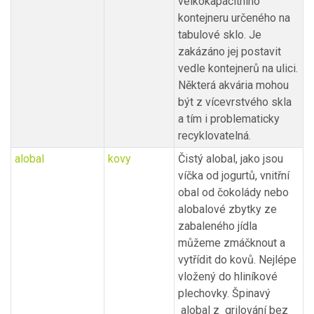
velkokapacitního
kontejneru určeného na
tabulové sklo. Je
zakázáno jej postavit
vedle kontejnerů na ulici.
Některá akvária mohou
být z vícevrstvého skla
a tím i problematicky
recyklovatelná.
alobal
kovy
Čistý alobal, jako jsou
víčka od jogurtů, vnitřní
obal od čokolády nebo
alobalové zbytky ze
zabaleného jídla
můžeme zmáčknout a
vytřídit do kovů. Nejlépe
vložený do hliníkové
plechovky. Špinavý
alobal z grilování bez