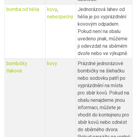
bomba od hélia
kovy
,
Jednorázová lahev od
nebezpečný
hélia je po vyprázdnění
kovovým odpadem.
Pokud není na obalu
uvedeno jinak, můžeme
ji odevzdat na sběrném
dvoře nebo ve výkupně.
bombičky
kovy
Prázdné jednorázové
tlakové
bombičky na šlehačku
nebo sodovku patří po
vyprázdnění na místa
pro sběr kovů. Pokud na
obalu nenajdeme jinou
informaci, můžete je
vhodit do kontejneru pro
sběr kovů nebo odnést
do sběrného dvora.
Pokud narazíte na vratné