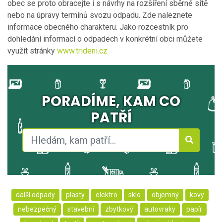
obec se proto obracejte i s návrhy na rozšíření sběrné sítě
nebo na úpravy termínů svozu odpadu. Zde naleznete
informace obecného charakteru. Jako rozcestník pro
dohledání informací o odpadech v konkrétní obci můžete
využít stránky
www.trideni.cz
PORADÍME, KAM CO
PATŘÍ
další odpady
plasty
elektro
sklo
objemný
kovy
nebezpečný
stavební
zbytkový
autovraky
papír