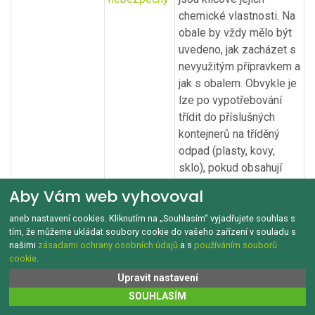
chemické vlastnosti. Na
obale by vždy mělo být
uvedeno, jak zacházet s
nevyužitým přípravkem a
jak s obalem. Obvykle je
lze po vypotřebování
třídit do příslušných
kontejnerů na tříděný
odpad (plasty, kovy,
sklo), pokud obsahují
nebezpečné látky patří
Aby Vám web vyhovoval
do sběrných dvorů, nebo
mobilních sběren
aneb nastavení cookies. Kliknutím na „Souhlasím“ vyjadřujete souhlas s
tím, že můžeme ukládat soubory cookie do vašeho zařízení v souladu s
nebezpečných odpadů .
našimi
zásadami ochrany osobních údajů
a s
používáním souborů
dárkové papírové
papír
,
V závislosti na
cookie
.
tašky
zbytkový
povrchové úpravě tašky
Upravit nastavení
je možné třídit do papíru
SOUHLASÍM
pouze tašky