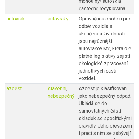
mohou být autoskla
částečně recyklována.
autovrak
autovraky
Oprávněnou osobou pro
odběr vozidla s
ukončenou životností
jsou nejrůznější
autovrakoviště, která dle
platné legislativy zajistí
ekologické zpracování
jednotlivých částí
vozidel.
azbest
stavební
,
Azbest je klasifikován
nebezpečný
jako nebezpečný odpad.
Ukládá se do
samostatných částí
skládek se specifickými
pravidly. Jeho převozem
i prací s ním se zabývají