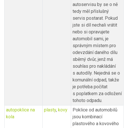
autoservisu by se o ně
tedy měl příslušný
servis postarat. Pokud
jste si díl nechali vrátit
nebo si opravujete
automobil sami, je
správným místem pro
odevzdání daného dílu
sběrný dvůr, jenž má
souhlas pro nakládání
s autodíly. Nejedná se o
komunální odpad, takže
je potřeba počítat
s poplatkem za odložení
tohoto odpadu.
autopoklice na
plasty
,
kovy
Poklice od automobilů
kola
jsou kombinací
plastového a kovového