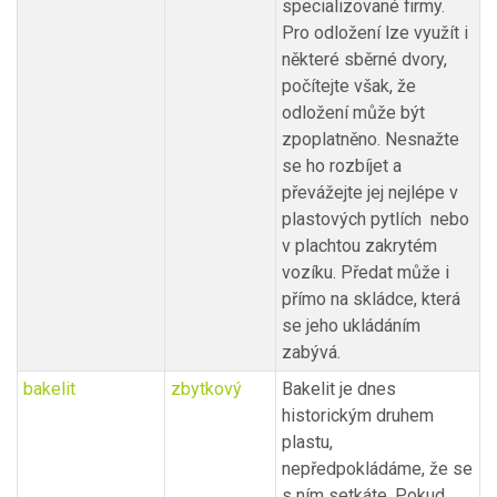
specializované firmy.
Pro odložení lze využít i
některé sběrné dvory,
počítejte však, že
odložení může být
zpoplatněno. Nesnažte
se ho rozbíjet a
převážejte jej nejlépe v
plastových pytlích nebo
v plachtou zakrytém
vozíku. Předat může i
přímo na skládce, která
se jeho ukládáním
zabývá.
bakelit
zbytkový
Bakelit je dnes
historickým druhem
plastu,
nepředpokládáme, že se
s ním setkáte. Pokud