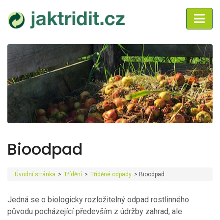
Bioodpad
Úvodní stránka
>
Třídění
>
Tříděné odpady
>
Bioodpad
Jedná se o biologicky rozložitelný odpad rostlinného
původu pocházející především z údržby zahrad, ale