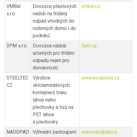
VMBal
Dovozce plastových
vmbal.cz
s.r.o.
nádob na tříděný
odpad vhodných do
rodinných domů i do
podniků.
3PM s.r.o.
Dovozce nádob
3pm.cz
určených pro třídění
odpadu nejen pro
domácnosti.
STEELTEC
Výrobce
www.ecopress.cz
CZ
sklolaminátových
kontejnerů tvaru
lahve nebo
plechovky a lisů na
PET lahve
a plechovky.
NAODPAD
Výhradní zastoupení
www.naodpad.cz