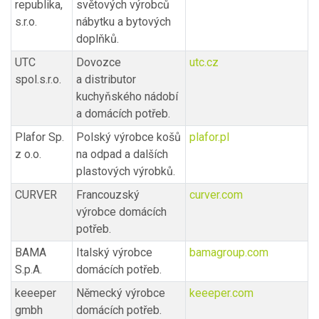
republika,
světových výrobců
s.r.o.
nábytku a bytových
doplňků.
UTC
Dovozce
utc.cz
spol.s.r.o.
a distributor
kuchyňského nádobí
a domácích potřeb.
Plafor Sp.
Polský výrobce košů
plafor.pl
z o.o.
na odpad a dalších
plastových výrobků.
CURVER
Francouzský
curver.com
výrobce domácích
potřeb.
BAMA
Italský výrobce
bamagroup.com
S.p.A.
domácích potřeb.
keeeper
Německý výrobce
keeeper.com
gmbh
domácích potřeb.