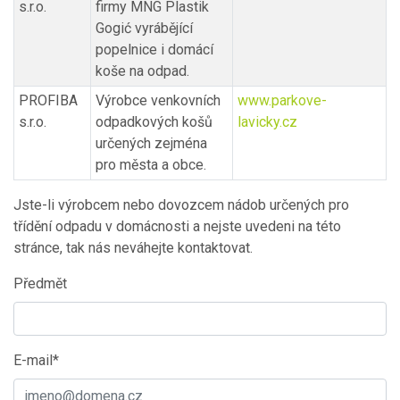
s.r.o.
firmy MNG Plastik
Gogić vyrábějící
popelnice i domácí
koše na odpad.
PROFIBA
Výrobce venkovních
www.parkove-
s.r.o.
odpadkových košů
lavicky.cz
určených zejména
pro města a obce.
Jste-li výrobcem nebo dovozcem nádob určených pro
třídění odpadu v domácnosti a nejste uvedeni na této
stránce, tak nás neváhejte kontaktovat.
Předmět
E-mail*