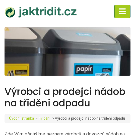
Výrobci a prodejci nádob
na třídění odpadu
Úvodní stránka
>
Třídění
>
Výrobci a prodejci nádob na třídění odpadu
Zde Vám přinášíme seznam výrobců a dovozců nádob na