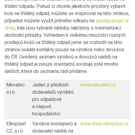
třídění odpadu. Pokud si chcete jakékoliv prostory vybavit
koši na tříděný odpad, můžete se inspirovat na této stránce,
případně můžete využít přímého odkazu na
spolupracující e-
shop
, kde jsou vybrané nádoby nabízeny s minimalizací
obchodní přirážky. Vzhledem k velkému množství různých
prodejců košů na tříděný odpad jsme se rozhodli na této
stránce uvádět kontakty pouze na výrobce nebo dovozce
do ČR. Uvedený seznam výrobců a dovozců nádob na
tříděný odpad je pouze orientační, existuje jistě mnoho
dalších, které do seznamu rádi přidáme.
Mevatec
Jeden z předních
www.mevatec.cz
s.r.o.
dodavatelů výrobků
pro odpadové
a olejové
hospodářství.
Elkoplast
Výrobce kontejnerů a
www.shop.elkoplast.cz
CZ, s.r.o.
dodavatel nádob na