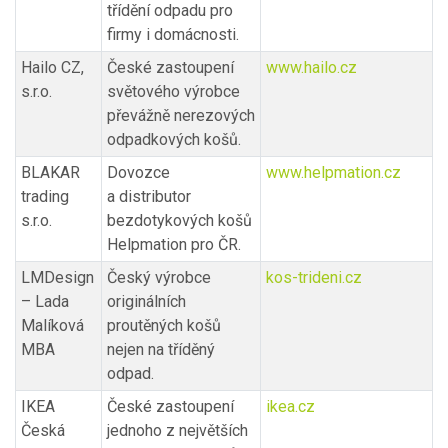
třídění odpadu pro
firmy i domácnosti.
Hailo CZ,
České zastoupení
www.hailo.cz
s.r.o.
světového výrobce
převážně nerezových
odpadkových košů.
BLAKAR
Dovozce
www.helpmation.cz
trading
a distributor
s.r.o.
bezdotykových košů
Helpmation pro ČR.
LMDesign
Český výrobce
kos-trideni.cz
– Lada
originálních
Malíková
proutěných košů
MBA
nejen na tříděný
odpad.
IKEA
České zastoupení
ikea.cz
Česká
jednoho z největších