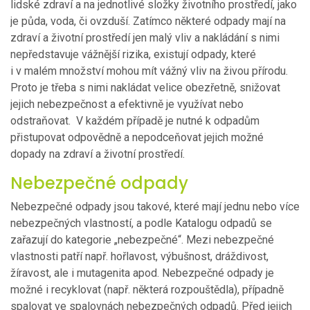
lidské zdraví a na jednotlivé složky životního prostředí, jako
je půda, voda, či ovzduší. Zatímco některé odpady mají na
zdraví a životní prostředí jen malý vliv a nakládání s nimi
nepředstavuje vážnější rizika, existují odpady, které
i v malém množství mohou mít vážný vliv na živou přírodu.
Proto je třeba s nimi nakládat velice obezřetně, snižovat
jejich nebezpečnost a efektivně je využívat nebo
odstraňovat. V každém případě je nutné k odpadům
přistupovat odpovědně a nepodceňovat jejich možné
dopady na zdraví a životní prostředí.
Nebezpečné odpady
Nebezpečné odpady jsou takové, které mají jednu nebo více
nebezpečných vlastností, a podle Katalogu odpadů se
zařazují do kategorie „nebezpečné“. Mezi nebezpečné
vlastnosti patří např. hořlavost, výbušnost, dráždivost,
žíravost, ale i mutagenita apod. Nebezpečné odpady je
možné i recyklovat (např. některá rozpouštědla), případně
spalovat ve spalovnách nebezpečných odpadů. Před jejich