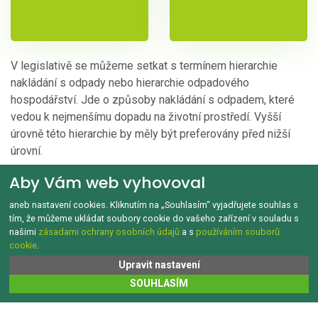
V legislativě se můžeme setkat s termínem hierarchie
nakládání s odpady nebo hierarchie odpadového
hospodářství. Jde o způsoby nakládání s odpadem, které
vedou k nejmenšímu dopadu na životní prostředí. Vyšší
úrovně této hierarchie by měly být preferovány před nižší
úrovní.
Aby Vám web vyhovoval
Video nelze spustit pokud nemáte povolené
aneb nastavení cookies. Kliknutím na „Souhlasím“ vyjadřujete souhlas s
marketingové cookies. Upravit nastavení cookies je
tím, že můžeme ukládat soubory cookie do vašeho zařízení v souladu s
možné
zde
našimi
zásadami ochrany osobních údajů
a s
používáním souborů
cookie
.
Upravit nastavení
SOUHLASÍM