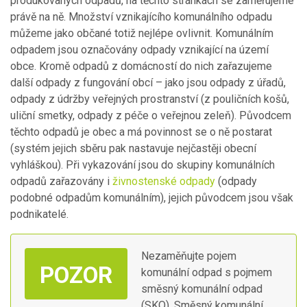
produkovaných odpadů, na těchto stránkách se zaměřujeme
právě na ně. Množství vznikajícího komunálního odpadu
můžeme jako občané totiž nejlépe ovlivnit. Komunálním
odpadem jsou označovány odpady vznikající na území
obce. Kromě odpadů z domácností do nich zařazujeme
další odpady z fungování obcí – jako jsou odpady z úřadů,
odpady z údržby veřejných prostranství (z pouličních košů,
uliční smetky, odpady z péče o veřejnou zeleň). Původcem
těchto odpadů je obec a má povinnost se o ně postarat
(systém jejich sběru pak nastavuje nejčastěji obecní
vyhláškou). Při vykazování jsou do skupiny komunálních
odpadů zařazovány i
živnostenské odpady
(odpady
podobné odpadům komunálním), jejich původcem jsou však
podnikatelé.
Nezaměňujte pojem
komunální odpad s pojmem
směsný komunální odpad
(SKO). Směsný komunální