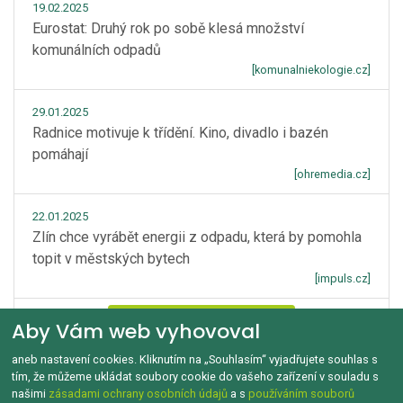
19.02.2025
Eurostat: Druhý rok po sobě klesá množství
komunálních odpadů
[komunalniekologie.cz]
29.01.2025
Radnice motivuje k třídění. Kino, divadlo i bazén
pomáhají
[ohremedia.cz]
22.01.2025
Zlín chce vyrábět energii z odpadu, která by pomohla
topit v městských bytech
[impuls.cz]
Zobrazít více
Aby Vám web vyhovoval
aneb nastavení cookies. Kliknutím na „Souhlasím“ vyjadřujete souhlas s
tím, že můžeme ukládat soubory cookie do vašeho zařízení v souladu s
našimi
zásadami ochrany osobních údajů
a s
používáním souborů