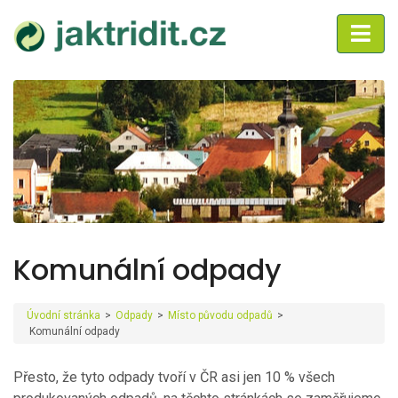
Komunální odpady
Úvodní stránka
>
Odpady
>
Místo původu odpadů
>
Komunální odpady
Přesto, že tyto odpady tvoří v ČR asi jen 10 % všech