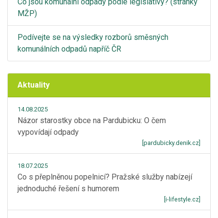
Co jsou komunální odpady podle legislativy? (stránky
MŽP)
Podívejte se na výsledky rozborů směsných
komunálních odpadů napříč ČR
Aktuality
14.08.2025
Názor starostky obce na Pardubicku: O čem
vypovídají odpady
[pardubicky.denik.cz]
18.07.2025
Co s přeplněnou popelnicí? Pražské služby nabízejí
jednoduché řešení s humorem
[i-lifestyle.cz]