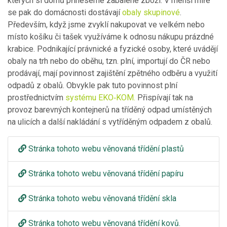
kterých si domů přineseme zabalené zboží. V menší míře
se pak do domácnosti dostávají
obaly skupinové
.
Především, když jsme zvyklí nakupovat ve velkém nebo
místo košíku či tašek využíváme k odnosu nákupu prázdné
krabice. Podnikající právnické a fyzické osoby, které uvádějí
obaly na trh nebo do oběhu, tzn. plní, importují do ČR nebo
prodávají, mají povinnost zajištění zpětného odběru a využití
odpadů z obalů. Obvykle pak tuto povinnost plní
prostřednictvím
systému EKO‑KOM.
Přispívají tak na
provoz barevných kontejnerů na tříděný odpad umístěných
na ulicích a další nakládání s vytříděným odpadem z obalů.
Stránka tohoto webu věnovaná třídění plastů
Stránka tohoto webu věnovaná třídění papíru
Stránka tohoto webu věnovaná třídění skla
Stránka tohoto webu věnovaná třídění kovů.