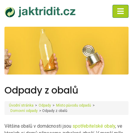
Odpady z obalů
Úvodní stránka
>
Odpady
>
Místo původu odpadů
>
Domovní odpady
>
Odpady z obalů
Většina obalů v domácnosti jsou
spotřebitelské obaly
, ve