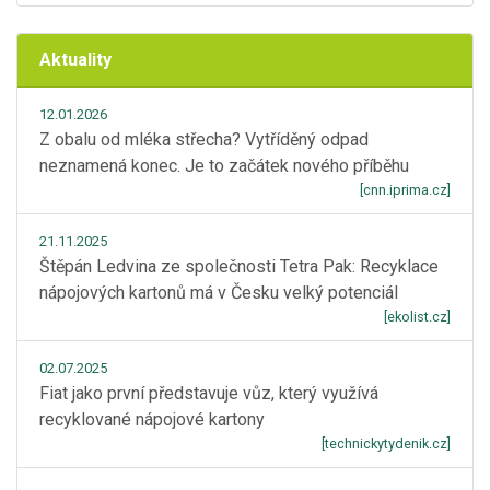
Aktuality
12.01.2026
Z obalu od mléka střecha? Vytříděný odpad
neznamená konec. Je to začátek nového příběhu
[cnn.iprima.cz]
21.11.2025
Štěpán Ledvina ze společnosti Tetra Pak: Recyklace
nápojových kartonů má v Česku velký potenciál
[ekolist.cz]
02.07.2025
Fiat jako první představuje vůz, který využívá
recyklované nápojové kartony
[technickytydenik.cz]