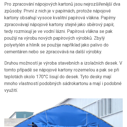
Pro zpracování nápojových kartonů jsou nejrozšířenější dva
způsoby. První z nich je v papírnách, protože nápojové
kartony obsahují vysoce kvalitní papírová vlákna. Papírny
zpracovávají nápojové kartony stejně jako sběrový papír,
tedy rozmixují je ve vodní lázni. Papírová vlákna se pak
použijí na výrobu nových papírových výrobků. Zbylý
polyetylén a hliník se použije například jako palivo do
cementáren nebo se zpracovává na další výrobky.
Druhou možností je výroba stavebních a izolačních desek. V
tomto případě se nápojové kartony rozemelou a pak se při
teplotách okolo 170°C lisují do desek. Tyto desky mají
mnoho vlastností podobných sádrokartonu a mají i podobné
využití.