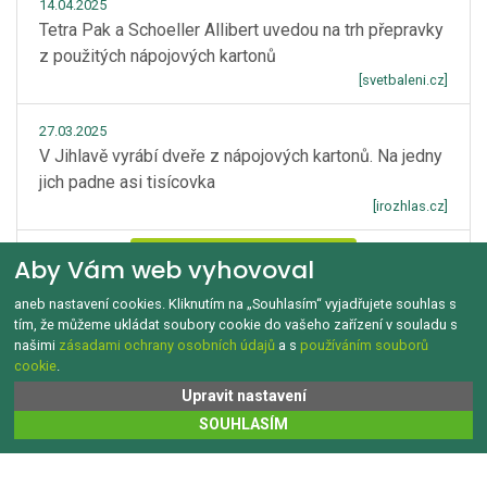
14.04.2025
Tetra Pak a Schoeller Allibert uvedou na trh přepravky
z použitých nápojových kartonů
[svetbaleni.cz]
27.03.2025
V Jihlavě vyrábí dveře z nápojových kartonů. Na jedny
jich padne asi tisícovka
[irozhlas.cz]
Zobrazít více
Aby Vám web vyhovoval
aneb nastavení cookies. Kliknutím na „Souhlasím“ vyjadřujete souhlas s
tím, že můžeme ukládat soubory cookie do vašeho zařízení v souladu s
našimi
zásadami ochrany osobních údajů
a s
používáním souborů
cookie
.
GDPR a Cookies
Kontakt
O tomto webu
Upravit nastavení
Copyright © 1992‑2026 Jak třídit.cz Všechna práva vyhrazena.
SOUHLASÍM