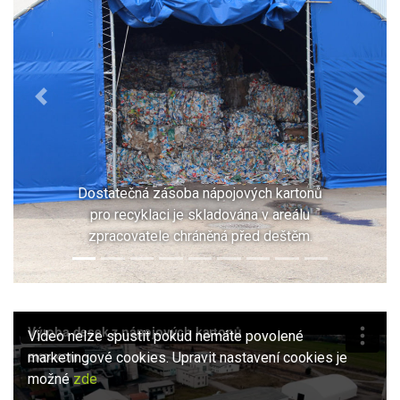
Previous
Next
Dostatečná zásoba nápojových kartonů
pro recyklaci je skladována v areálu
zpracovatele chráněná před deštěm.
Video nelze spustit pokud nemáte povolené
marketingové cookies. Upravit nastavení cookies je
možné
zde