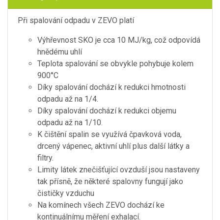
Při spalování odpadu v ZEVO platí
Výhřevnost SKO je cca 10 MJ/kg, což odpovídá
hnědému uhlí
Teplota spalování se obvykle pohybuje kolem
900°C
Díky spalování dochází k redukci hmotnosti
odpadu až na 1/4.
Díky spalování dochází k redukci objemu
odpadu až na 1/10.
K čištění spalin se využívá čpavková voda,
drcený vápenec, aktivní uhlí plus další látky a
filtry.
Limity látek znečišťující ovzduší jsou nastaveny
tak přísně, že některé spalovny fungují jako
čističky vzduchu
Na komínech všech ZEVO dochází ke
kontinuálnímu měření exhalací.