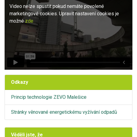
Video nelze spustit pokud nemáte povolené
marketingové cookies. Upravit nastavení cookies je
možné
zde
Odkazy
Princip technologie ZEVO Malešice
Stránky věnované energetickému vyžívání odpadů
Věděli jste, že