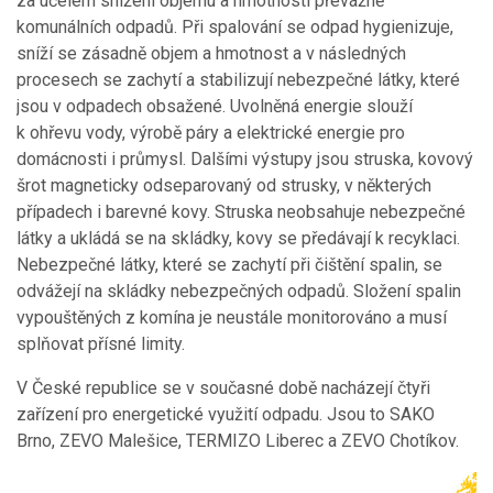
za účelem snížení objemu a hmotnosti převážně
komunálních odpadů. Při spalování se odpad hygienizuje,
sníží se zásadně objem a hmotnost a v následných
procesech se zachytí a stabilizují nebezpečné látky, které
jsou v odpadech obsažené. Uvolněná energie slouží
k ohřevu vody, výrobě páry a elektrické energie pro
domácnosti i průmysl. Dalšími výstupy jsou struska, kovový
šrot magneticky odseparovaný od strusky, v některých
případech i barevné kovy. Struska neobsahuje nebezpečné
látky a ukládá se na skládky, kovy se předávají k recyklaci.
Nebezpečné látky, které se zachytí při čištění spalin, se
odvážejí na skládky nebezpečných odpadů. Složení spalin
vypouštěných z komína je neustále monitorováno a musí
splňovat přísné limity.
V České republice se v současné době nacházejí čtyři
zařízení pro energetické využití odpadu. Jsou to SAKO
Brno, ZEVO Malešice, TERMIZO Liberec a ZEVO Chotíkov.