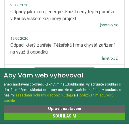
25.06.2026
Odpady jako zdroj energie. Snížit ceny tepla pomůže
v Karlovarském kraji nový projekt
[novinky.cz]
19.06.2026
Odpad, který zahřeje. Těžařská firma chystá zařízení
na využití odpadků
[metro.cz]
Zobrazít více
Aby Vám web vyhovoval
aneb nastavení cookies. Kliknutím na „Souhlasím“ vyjadřujete souhlas s
tím, že můžeme ukládat soubory cookie do vašeho zařízení v souladu s
našimi
zásadami ochrany osobních údajů
a s
používáním souborů
cookie
.
GDPR a Cookies
Kontakt
O tomto webu
Upravit nastavení
Copyright © 1992‑2026 Jak třídit.cz Všechna práva vyhrazena.
SOUHLASÍM