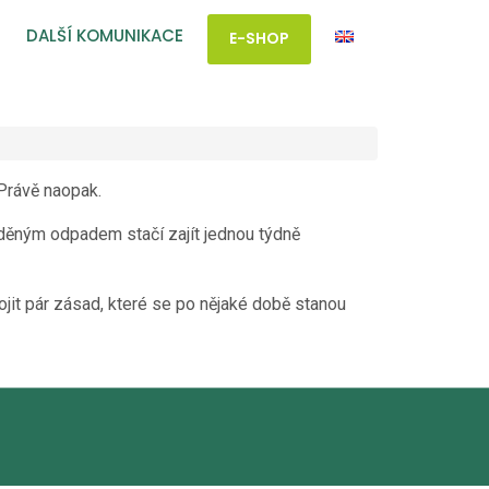
DALŠÍ KOMUNIKACE
E-SHOP
Právě naopak.
děným odpadem stačí zajít jednou týdně
ojit pár zásad, které se po nějaké době stanou