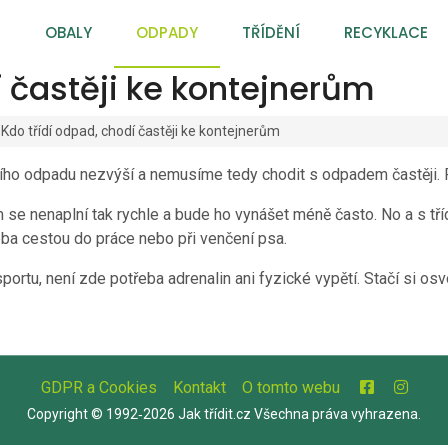
OBALY
ODPADY
TŘÍDĚNÍ
RECYKLACE
í častěji ke kontejnerům
Kdo třídí odpad, chodí častěji ke kontejnerům
ího odpadu nezvýší a nemusíme tedy chodit s odpadem častěji. 
 nenaplní tak rychle a bude ho vynášet méně často. No a s tří
eba cestou do práce nebo při venčení psa.
ortu, není zde potřeba adrenalin ani fyzické vypětí. Stačí si osv
GDPR a Cookies
Kontakt
O tomto webu
Copyright © 1992‑2026 Jak třídit.cz Všechna práva vyhrazena.