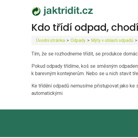
Kdo třídí odpad, chod
Úvodní stránka
>
Odpady
>
Mýty v oblasti odpadů
>
Tím, že se rozhodneme třídit, se produkce domác
Pokud odpady třídíme, koš se směsným odpadem se
k barevným kontejnerům. Nebo se u nich stavit tř
Ke třídění odpadů nemusíme přistupovat jako ke sp
automatickými.