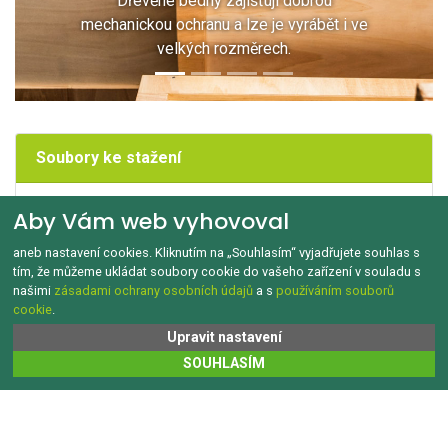
Dřevěné bedny zajišťují dobrou
mechanickou ochranu a lze je vyrábět i ve
velkých rozměrech.
Soubory ke stažení
Historie dřevěných obalů
Aby Vám web vyhovoval
aneb nastavení cookies. Kliknutím na „Souhlasím“ vyjadřujete souhlas s
tím, že můžeme ukládat soubory cookie do vašeho zařízení v souladu s
našimi
zásadami ochrany osobních údajů
a s
používáním souborů
cookie
.
GDPR a Cookies
Kontakt
O tomto webu
Upravit nastavení
Copyright © 1992‑2026 Jak třídit.cz Všechna práva vyhrazena.
SOUHLASÍM