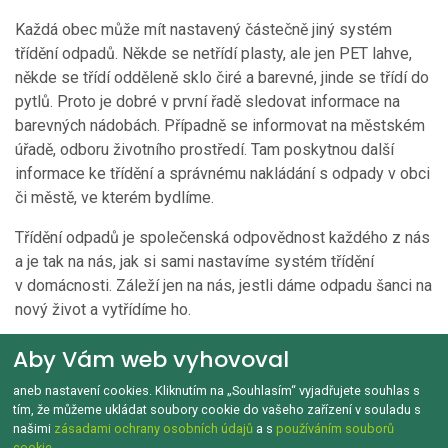
Každá obec může mít nastavený částečně jiný systém
třídění odpadů. Někde se netřídí plasty, ale jen PET lahve,
někde se třídí odděleně sklo čiré a barevné, jinde se třídí do
pytlů. Proto je dobré v první řadě sledovat informace na
barevných nádobách. Případně se informovat na městském
úřadě, odboru životního prostředí. Tam poskytnou další
informace ke třídění a správnému nakládání s odpady v obci
či městě, ve kterém bydlíme.
Třídění odpadů je společenská odpovědnost každého z nás
a je tak na nás, jak si sami nastavíme systém třídění
v domácnosti. Záleží jen na nás, jestli dáme odpadu šanci na
nový život a vytřídíme ho.
Aby Vám web vyhovoval
aneb nastavení cookies. Kliknutím na „Souhlasím“ vyjadřujete souhlas s
GDPR a Cookies
Kontakt
O tomto webu
tím, že můžeme ukládat soubory cookie do vašeho zařízení v souladu s
Copyright © 1992‑2026 Jak třídit.cz Všechna práva vyhrazena.
našimi
zásadami ochrany osobních údajů
a s
používáním souborů
cookie
.