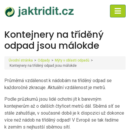
Kontejnery na tříděný
odpad jsou málokde
Úvodní stránka
>
Odpady
>
Mýty v oblasti odpadů
>
Kontejnery na tříděný odpad jsou málokde
Průměrná vzdálenost k nádobám na tříděný odpad se
každoročně zkracuje. Aktuální vzdálenost je
metrů.
Podle průzkumů jsou lidé ochotni jít k barevným
kontejnerům až o dalších čtyřicet metrů dál. Sběrná síť se
stále zahušťuje, v současné době je k dispozici už dokonce
více než
nádob na tříděný odpad! V Evropě se tak řadíme
k zemím s nejhustší sběrnou sítí.