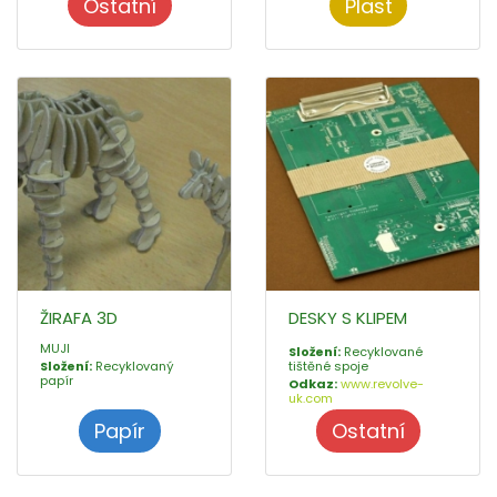
Ostatní
Plast
ŽIRAFA 3D
DESKY S KLIPEM
MUJI
Složení:
Recyklované
Složení:
Recyklovaný
tištěné spoje
papír
Odkaz:
www.revolve-
uk.com
Papír
Ostatní