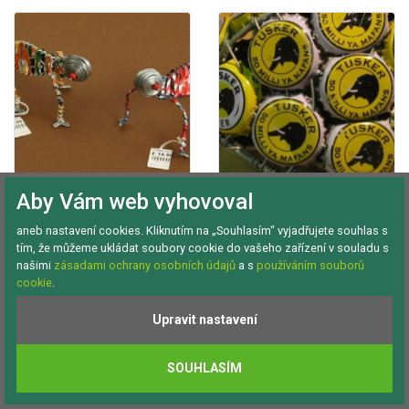
Aby Vám web vyhovoval
DEKORACE
DEKORACE ŽELVA
CHAMELEONI
aneb nastavení cookies. Kliknutím na „Souhlasím“ vyjadřujete souhlas s
ZURI Anglie
tím, že můžeme ukládat soubory cookie do vašeho zařízení v souladu s
Složení:
Recyklované
Vyrobeno v Keni, výrobek
staré dráty a zátky
Fair Trade British museum
našimi
zásadami ochrany osobních údajů
a s
používáním souborů
Složení:
Vyrobeno
cookie
.
z plechovek od Coca-Cola
a Sprite
Upravit nastavení
Kovy
Kovy
SOUHLASÍM