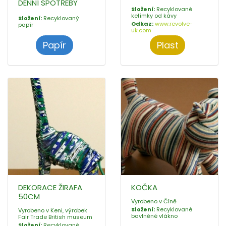
DENNÍ SPOTŘEBY
Složení:
Recyklované
kelímky od kávy
Složení:
Recyklovaný
Odkaz:
www.revolve-
papír
uk.com
Papír
Plast
DEKORACE ŽIRAFA
KOČKA
50CM
Vyrobeno v Číně
Složení:
Recyklované
Vyrobeno v Keni, výrobek
bavlněné vlákno
Fair Trade British museum
Složení:
Recyklované