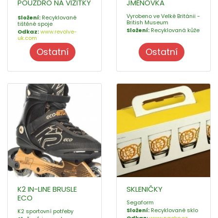
POUZDRO NA VIZITKY
JMENOVKA
Vyrobeno ve Velké Británii -
Složení:
Recyklované
British Museum
tištěné spoje
Složení:
Recyklovaná kůže
Odkaz:
www.revolve-
uk.com
Ostatní
Ostatní
K2 IN-LINE BRUSLE
SKLENIČKY
ECO
Segaform
Složení:
Recyklované sklo
K2 sportovní potřeby
Odkaz:
www.naoko.cz