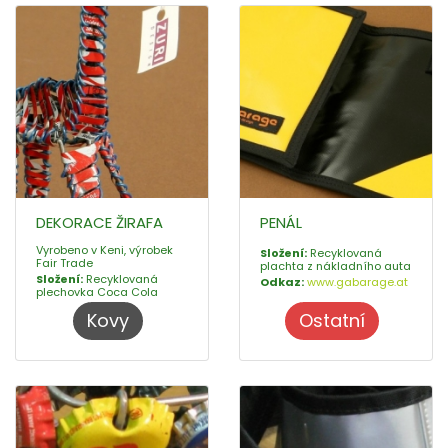
DEKORACE ŽIRAFA
PENÁL
Vyrobeno v Keni, výrobek
Složení:
Recyklovaná
Fair Trade
plachta z nákladního auta
Složení:
Recyklovaná
Odkaz:
www.gabarage.at
plechovka Coca Cola
Kovy
Ostatní