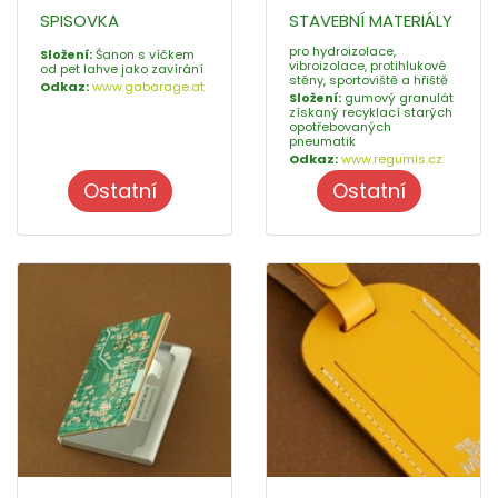
SPISOVKA
STAVEBNÍ MATERIÁLY
pro hydroizolace,
Složení:
Šanon s víčkem
vibroizolace, protihlukové
od pet lahve jako zavírání
stěny, sportoviště a hřiště
Odkaz:
www.gabarage.at
Složení:
gumový granulát
získaný recyklací starých
opotřebovaných
pneumatik
Odkaz:
www.regumis.cz
Ostatní
Ostatní