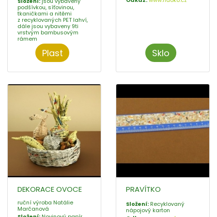
Složení:
jsou vybaveny
podšívkou, síťovinou,
tkaničkami a nitěmi
z recyklovaných PET lahví,
dále jsou vybaveny 9ti
vrstvým bambusovým
rámem
Plast
Sklo
DEKORACE OVOCE
PRAVÍTKO
ruční výroba Natálie
Složení:
Recyklovaný
Marčanová
nápojový karton
Složení:
Novinový papír