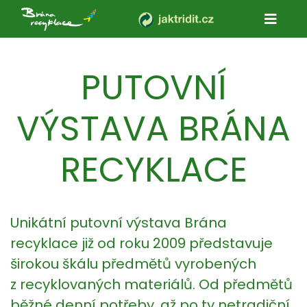
PUTOVNÍ
VÝSTAVA
BRÁNA
RECYKLACE
Unikátní putovní výstava Brána
recyklace již od roku 2009 představuje
širokou škálu předmětů vyrobených
z recyklovaných materiálů. Od předmětů
běžné denní potřeby, až po ty netradiční.