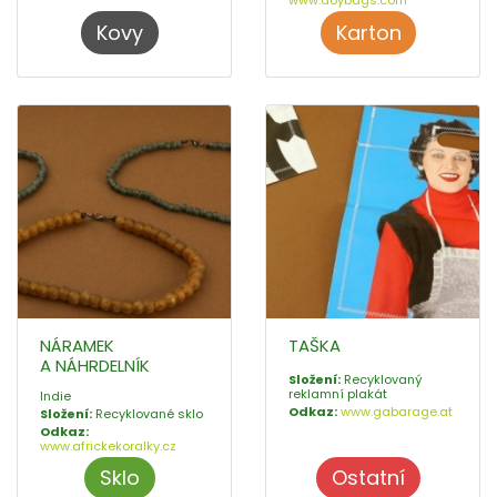
www.doybags.com
Kovy
Karton
NÁRAMEK
TAŠKA
A NÁHRDELNÍK
Složení:
Recyklovaný
reklamní plakát
Indie
Odkaz:
www.gabarage.at
Složení:
Recyklované sklo
Odkaz:
www.africkekoralky.cz
Sklo
Ostatní