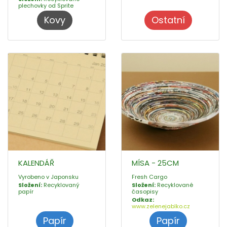
plechovky od Sprite
Kovy
Ostatní
KALENDÁŘ
MÍSA - 25CM
Vyrobeno v Japonsku
Fresh Cargo
Složení:
Recyklovaný
Složení:
Recyklované
papír
časopisy
Odkaz:
www.zelenejablko.cz
Papír
Papír