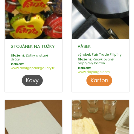
STOJÁNEK NA TUŽKY
PÁSEK
výrobek Fair Trade Filipíny
Složení:
Zátky a staré
dráty
Složení:
Recyklovaný
nápojový karton
Odkaz:
www.designpackgallery.fr
Odkaz:
www.doybags.com
Kovy
Karton