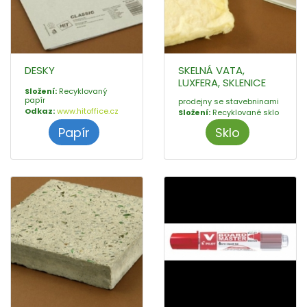
DESKY
SKELNÁ VATA,
LUXFERA, SKLENICE
Složení:
Recyklovaný
papír
prodejny se stavebninami
Odkaz:
www.hitoffice.cz
Složení:
Recyklované sklo
Papír
Sklo