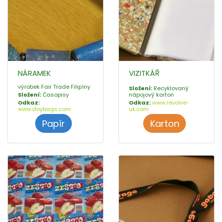
NÁRAMEK
VIZITKÁŘ
výrobek Fair Trade Filipíny
Složení:
Recyklovaný
Složení:
Časopisy
nápojový karton
Odkaz:
Odkaz:
www.revolve-
www.doybags.com
uk.com
Papír
Karton