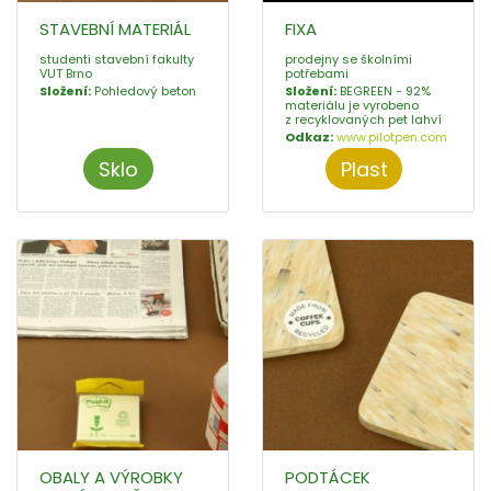
STAVEBNÍ MATERIÁL
FIXA
studenti stavební fakulty
prodejny se školními
VUT Brno
potřebami
Složení:
Pohledový beton
Složení:
BEGREEN - 92%
materiálu je vyrobeno
z recyklovaných pet lahví
Odkaz:
www.pilotpen.com
Sklo
Plast
OBALY A VÝROBKY
PODTÁCEK