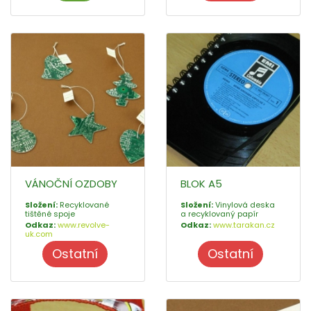
VÁNOČNÍ OZDOBY
BLOK A5
Složení:
Recyklované
Složení:
Vinylová deska
tištěné spoje
a recyklovaný papír
Odkaz:
www.revolve-
Odkaz:
www.tarakan.cz
uk.com
Ostatní
Ostatní