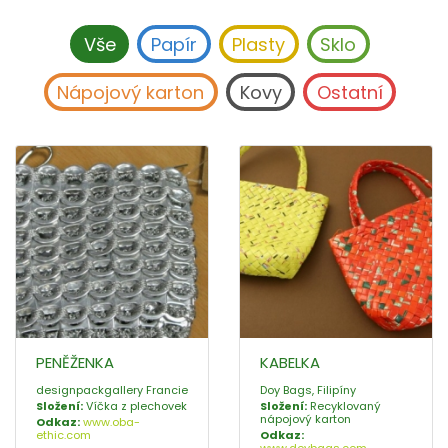
Vše
Papír
Plasty
Sklo
Nápojový karton
Kovy
Ostatní
PENĚŽENKA
KABELKA
designpackgallery Francie
Doy Bags, Filipíny
Složení:
Víčka z plechovek
Složení:
Recyklovaný
nápojový karton
Odkaz:
www.oba-
ethic.com
Odkaz: