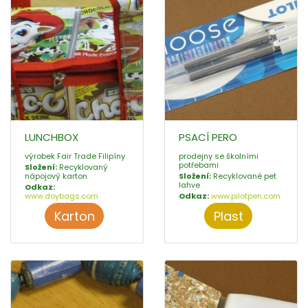
LUNCHBOX
PSACÍ PERO
výrobek Fair Trade Filipíny
prodejny se školními
potřebami
Složení:
Recyklovaný
nápojový karton
Složení:
Recyklované pet
lahve
Odkaz:
www.doybags.com
Odkaz:
www.pilotpen.com
Karton
Plast