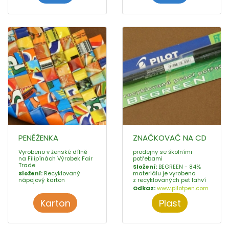
PENĚŽENKA
ZNAČKOVAČ NA CD
Vyrobeno v ženské dílně
prodejny se školními
na Filipínách Výrobek Fair
potřebami
Trade
Složení:
BEGREEN - 84%
Složení:
Recyklovaný
materiálu je vyrobeno
nápojový karton
z recyklovaných pet lahví
Odkaz:
www.pilotpen.com
Karton
Plast