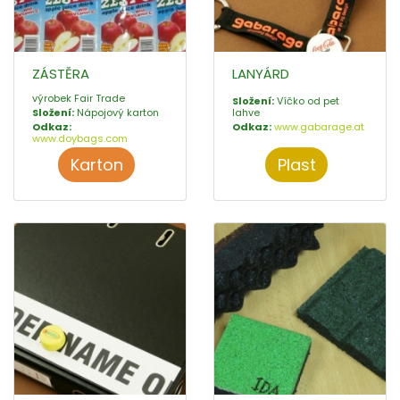
ZÁSTĚRA
LANYÁRD
výrobek Fair Trade
Složení:
Víčko od pet
Složení:
Nápojový karton
lahve
Odkaz:
Odkaz:
www.gabarage.at
www.doybags.com
Karton
Plast