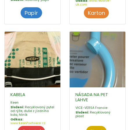
Odkaz:
www.revolve-
uk.com
Papír
Karton
KABELA
NÁSADA NA PET
LAHVE
Keen
Složení:
Recyklovaný pytel
VICE-VERSA Francie
od rýže, duše z jízdního
Složení:
Recyklovaný
kola, hliník
plast
Odkaz:
www.keenfootwear.cz