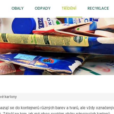
OBALY
ODPADY
TŘÍDĚNÍ
RECYKLACE
vé kartony
azují se do kontejnerů různých barev a tvarů, ale vždy označený
ů. Záleží na tom, jak má obec systém sběru nápojových kartonů