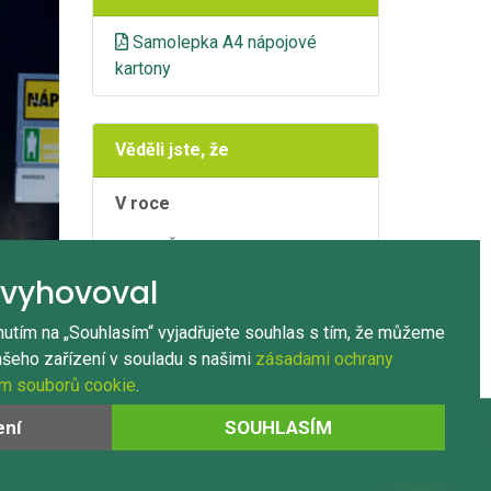
Samolepka A4 nápojové
kartony
ext
Věděli jste, že
V roce
Bylo v ČR možné třídit
nápojové kartony do
kontejnerů
vyhovoval
a menších nádob.
nutím na „Souhlasím“ vyjadřujete souhlas s tím, že můžeme
ašeho zařízení v souladu s našimi
zásadami ochrany
ím souborů cookie
.
ení
SOUHLASÍM