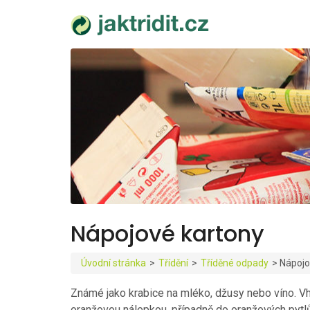
Nápojové kartony
Úvodní stránka
>
Třídění
>
Tříděné odpady
>
Nápojo
Známé jako krabice na mléko, džusy nebo víno. Vh
oranžovou nálepkou, případně do oranžových pytl