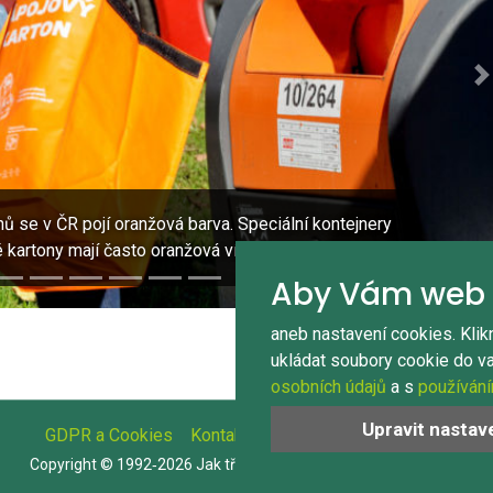
N
 se v ČR pojí oranžová barva. Speciální kontejnery
 kartony mají často oranžová víka.
Aby Vám web 
aneb nastavení cookies. Klik
ukládat soubory cookie do v
osobních údajů
a s
používán
Upravit nastav
GDPR a Cookies
Kontakt
O tomto webu
Copyright © 1992‑2026 Jak třídit.cz Všechna práva vyhrazena.