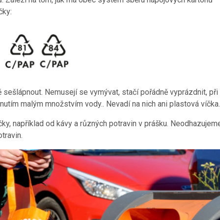
čky:
ě sešlápnout. Nemusejí se vymývat, stačí pořádně vyprázdnit, při
tím malým množstvím vody.. Nevadí na nich ani plastová víčka.
čky, například od kávy a různých potravin v prášku. Neodhazuje
travin.