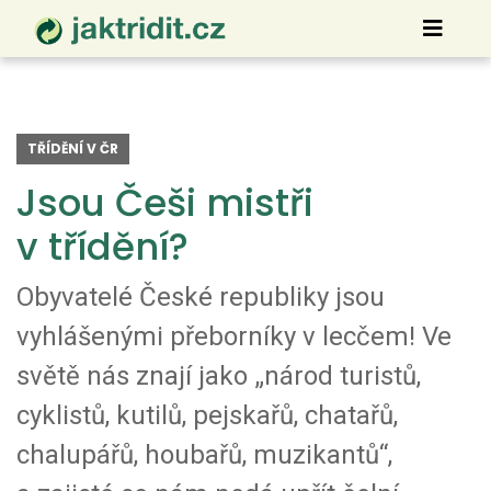
TŘÍDĚNÍ V ČR
Jsou Češi mistři
v třídění?
Obyvatelé České republiky jsou
vyhlášenými přeborníky v lecčem! Ve
světě nás znají jako „národ turistů,
cyklistů, kutilů, pejskařů, chatařů,
chalupářů, houbařů, muzikantů“,