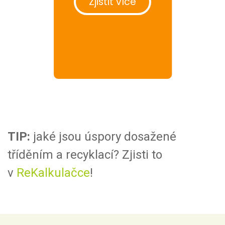
Zjistit více
TIP:
jaké jsou úspory dosažené
tříděním a recyklací? Zjisti to
v
ReKalkulačce
!