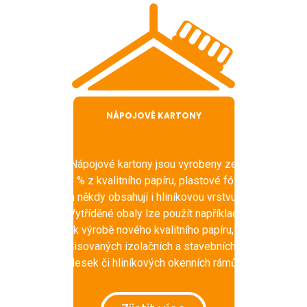
NÁPOJOVÉ KARTONY
Nápojové kartony jsou vyrobeny ze
75 % z kvalitního papíru, plastové fólie
a někdy obsahují i hliníkovou vrstvu.
Vytříděné obaly lze použít například
k výrobě nového kvalitního papíru,
lisovaných izolačních a stavebních
desek či hliníkových okenních rámů.