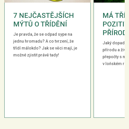
7 NEJČASTĚJŠÍCH
MÁ TŘÍ
MÝTŮ O TŘÍDĚNÍ
POZITIV
PŘÍROD
Je pravda, že se odpad sype na
jednu hromadu? A co tvrzení, že
Jaký dopad má
třídí málokdo? Jak se věci mají, je
přírodu a živo
možné zjistit právě tady!
přepočty s nej
v loňském ro