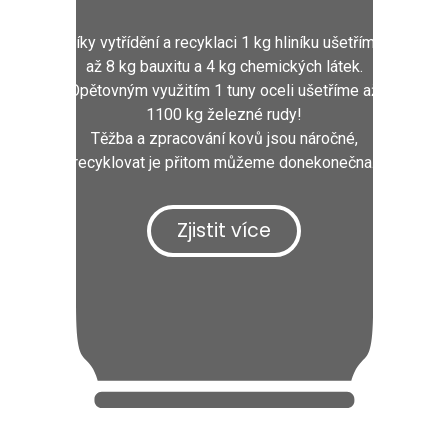
Díky vytřídění a recyklaci 1 kg hliníku ušetříme
až 8 kg bauxitu a 4 kg chemických látek.
Opětovným využitím 1 tuny oceli ušetříme až
1100 kg železné rudy!
Těžba a zpracování kovů jsou náročné,
recyklovat je přitom můžeme donekonečna.
Zjistit více