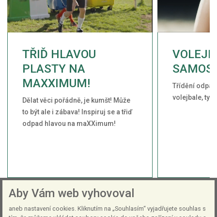
TŘIĎ HLAVOU
VOLEJB
PLASTY NA
SAMOSE
MAXXIMUM!
Třídění odpad
volejbale, ty v
Dělat věci pořádně, je kumšt! Může
to být ale i zábava! Inspiruj se a třiď
odpad hlavou na maXXimum!
Aby Vám web vyhovoval
aneb nastavení cookies. Kliknutím na „Souhlasím“ vyjadřujete souhlas s