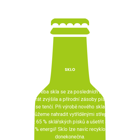
SKLO
Spotřeba skla se za posledních 20 let
3krát zvýšila a přírodní zásoby písku
se tenčí. Při výrobě nového skla
můžeme nahradit vytříděnými střepy
až 65 % sklářských písků a ušetřit až
90 % energií! Sklo lze navíc recyklovat
donekonečna.