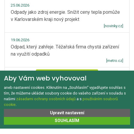
25.06.2026
Odpady jako zdroj energie. Snížit ceny tepla pomůže
v Karlovarském kraji nový projekt
[novinky.cz]
19.06.2026
Odpad, který zahřeje. Těžařská firma chystá zařízení
na využití odpadků
[metro.cz]
Zobrazít více
Aby Vám web vyhovoval
aneb nastavení cookies. Kliknutím na „Souhlasím“ vyjadřujete souhlas s
tím, že můžeme ukládat soubory cookie do vašeho zařízení v souladu s
našimi
zásadami ochrany osobních údajů
a s
používáním souborů
cookie
.
GDPR a Cookies
Kontakt
O tomto webu
Upravit nastavení
Copyright © 1992‑2026 Jak třídit.cz Všechna práva vyhrazena.
SOUHLASÍM