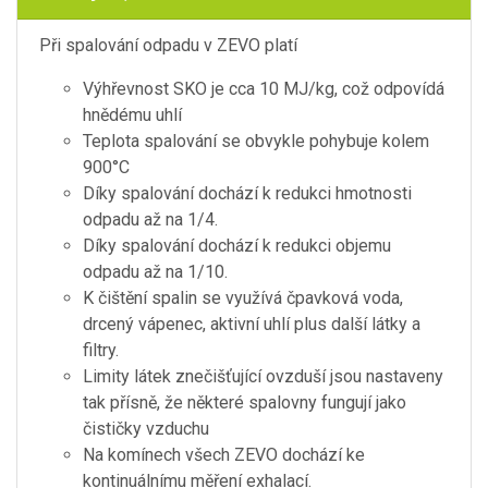
Při spalování odpadu v ZEVO platí
Výhřevnost SKO je cca 10 MJ/kg, což odpovídá
hnědému uhlí
Teplota spalování se obvykle pohybuje kolem
900°C
Díky spalování dochází k redukci hmotnosti
odpadu až na 1/4.
Díky spalování dochází k redukci objemu
odpadu až na 1/10.
K čištění spalin se využívá čpavková voda,
drcený vápenec, aktivní uhlí plus další látky a
filtry.
Limity látek znečišťující ovzduší jsou nastaveny
tak přísně, že některé spalovny fungují jako
čističky vzduchu
Na komínech všech ZEVO dochází ke
kontinuálnímu měření exhalací.