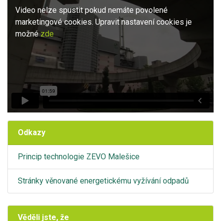
Video nelze spustit pokud nemáte povolené
marketingové cookies. Upravit nastavení cookies je
možné
zde
Odkazy
Princip technologie ZEVO Malešice
Stránky věnované energetickému vyžívání odpadů
Věděli jste, že