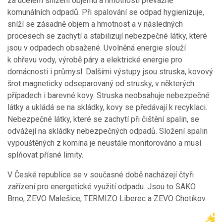
za účelem snížení objemu a hmotnosti převážně
komunálních odpadů. Při spalování se odpad hygienizuje,
sníží se zásadně objem a hmotnost a v následných
procesech se zachytí a stabilizují nebezpečné látky, které
jsou v odpadech obsažené. Uvolněná energie slouží
k ohřevu vody, výrobě páry a elektrické energie pro
domácnosti i průmysl. Dalšími výstupy jsou struska, kovový
šrot magneticky odseparovaný od strusky, v některých
případech i barevné kovy. Struska neobsahuje nebezpečné
látky a ukládá se na skládky, kovy se předávají k recyklaci.
Nebezpečné látky, které se zachytí při čištění spalin, se
odvážejí na skládky nebezpečných odpadů. Složení spalin
vypouštěných z komína je neustále monitorováno a musí
splňovat přísné limity.
V České republice se v současné době nacházejí čtyři
zařízení pro energetické využití odpadu. Jsou to SAKO
Brno, ZEVO Malešice, TERMIZO Liberec a ZEVO Chotíkov.